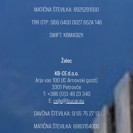
MATIČNA ŠTEVILKA: 8925291000
TRR OTP: SI56 0400 0027 6524 146
SWIFT: KBMASI2X
Žalec
KB-CE d.o.o.
Arja vas 100 (IC Arnovski gozd)
3301 Petrovče
T: +386 (0)3 49 23 340
E:
celje@bucar.eu
DAVČNA ŠTEVILKA: SI 55 75 27 13
MATIČNA ŠTEVILKA: 6983154000