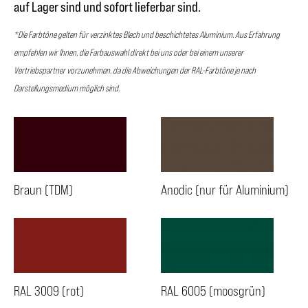
auf Lager sind und sofort lieferbar sind.
*Die Farbtöne gelten für verzinktes Blech und beschichtetes Aluminium. Aus Erfahrung
empfehlen wir Ihnen, die Farbauswahl direkt bei uns oder bei einem unserer
Vertriebspartner vorzunehmen, da die Abweichungen der RAL-Farbtöne je nach
Darstellungsmedium möglich sind.
Braun (TDM)
Anodic (nur für Aluminium)
RAL 3009 (rot)
RAL 6005 (moosgrün)