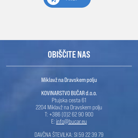
OBIŠČITE NAS
Miklavž na Dravskem polju
KOVINARSTVO BUČAR d.o.o.
Ptujska cesta 61
2204 Miklavž na Dravskem polju
T: +386 (0)2 62 90 900
E:
info@bucar.eu
DAVČNA ŠTEVILKA: SI 59 22 39 79