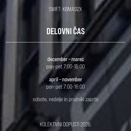
SWIFT: KBMASI2X
DELOVNI ČAS
december – marec
pon-pet 7:00-15:00
april – november
pon-pet 7:00-16:00
sobote, nedelje in prazniki zaprto
KOLEKTIVNI DOPUSTI 2026: