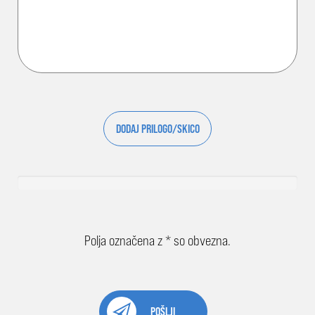
DODAJ PRILOGO/SKICO
Polja označena z * so obvezna.
POŠLJI