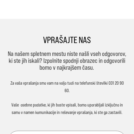
VPRAŠAJTE NAS
Na našem spletnem mestu niste našli vseh odgovorov,
ki ste jih iskali? Izpolnite spodnji obrazec in odgovorili
bomo v najkrajšem času.
Za vaša vprašanja smo vam na voljo tudi na telefonski številki
031 20 90
60
.
Vaše
osebne podatke
, ki jih boste vpisali, bomo uporabljali
izključno in
samo
v namen komunikacije in reševanje vprašanja, ki ste ga zastavili.