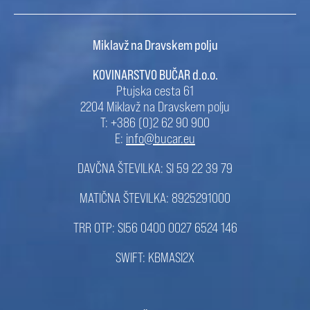
Miklavž na Dravskem polju
KOVINARSTVO BUČAR d.o.o.
Ptujska cesta 61
2204 Miklavž na Dravskem polju
T: +386 (0)2 62 90 900
E:
info@bucar.eu
DAVČNA ŠTEVILKA: SI 59 22 39 79
MATIČNA ŠTEVILKA: 8925291000
TRR OTP: SI56 0400 0027 6524 146
SWIFT: KBMASI2X