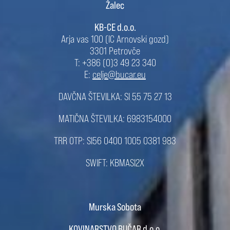
Žalec
KB-CE d.o.o.
Arja vas 100 (IC Arnovski gozd)
3301 Petrovče
T: +386 (0)3 49 23 340
E:
celje@bucar.eu
DAVČNA ŠTEVILKA: SI 55 75 27 13
MATIČNA ŠTEVILKA: 6983154000
TRR OTP: SI56 0400 1005 0381 983
SWIFT: KBMASI2X
Murska Sobota
KOVINARSTVO BUČAR d.o.o.