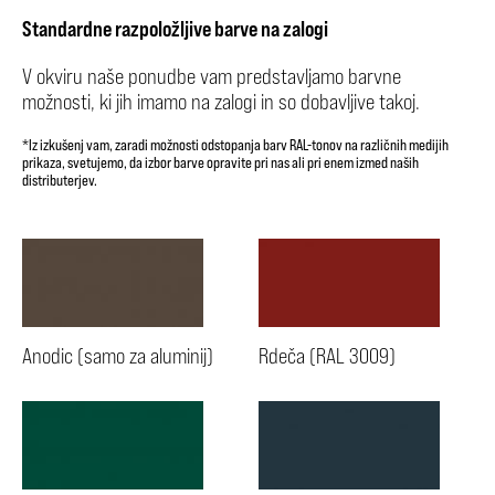
Standardne razpoložljive barve na zalogi
V okviru naše ponudbe vam predstavljamo barvne
možnosti, ki jih imamo na zalogi in so dobavljive takoj.
*Iz izkušenj vam, zaradi možnosti odstopanja barv RAL-tonov na različnih medijih
prikaza, svetujemo, da izbor barve opravite pri nas ali pri enem izmed naših
distributerjev.
Anodic (samo za aluminij)
Rdeča (RAL 3009)