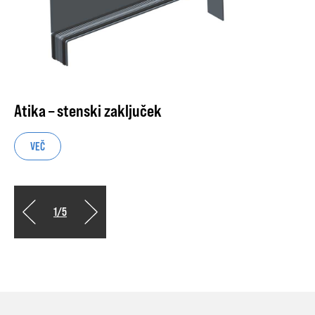
Atika – stenski zaključek
VEČ
1
/
5