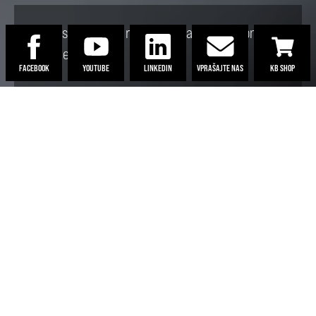
Vrhunske strešne rešitve za varno in udobno
bivanje.
FACEBOOK
YOUTUBE
LINKEDIN
VPRAŠAJTE NAS
KB SHOP
Home
/
Za streho
STREŠNI PANELI