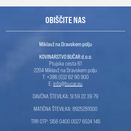
OBIŠČITE NAS
Miklavž na Dravskem polju
KOVINARSTVO BUČAR d.o.o.
Ptujska cesta 61
2204 Miklavž na Dravskem polju
T: +386 (0)2 62 90 900
E:
info@bucar.eu
DAVČNA ŠTEVILKA: SI 59 22 39 79
MATIČNA ŠTEVILKA: 8925291000
TRR OTP: SI56 0400 0027 6524 146