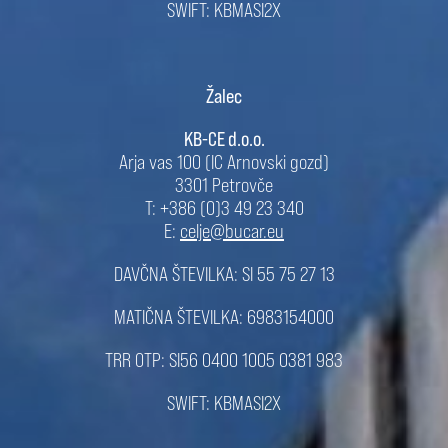
SWIFT: KBMASI2X
Žalec
KB-CE d.o.o.
Arja vas 100 (IC Arnovski gozd)
3301 Petrovče
T: +386 (0)3 49 23 340
E:
celje@bucar.eu
DAVČNA ŠTEVILKA: SI 55 75 27 13
MATIČNA ŠTEVILKA: 6983154000
TRR OTP: SI56 0400 1005 0381 983
SWIFT: KBMASI2X