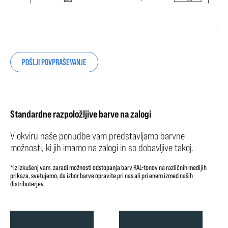
POŠLJI POVPRAŠEVANJE
Standardne razpoložljive barve na zalogi
V okviru naše ponudbe vam predstavljamo barvne
možnosti, ki jih imamo na zalogi in so dobavljive takoj.
*Iz izkušenj vam, zaradi možnosti odstopanja barv RAL-tonov na različnih medijih
prikaza, svetujemo, da izbor barve opravite pri nas ali pri enem izmed naših
distributerjev.