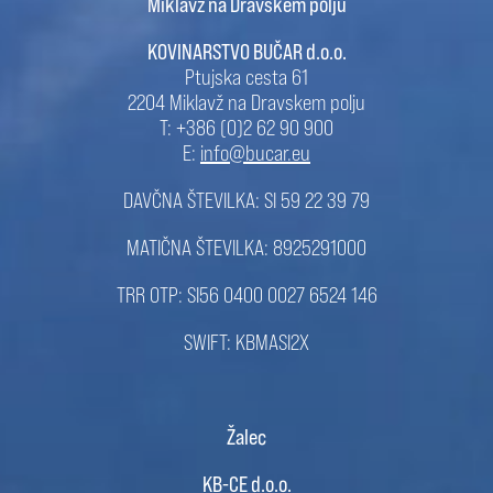
Miklavž na Dravskem polju
KOVINARSTVO BUČAR d.o.o.
Ptujska cesta 61
2204 Miklavž na Dravskem polju
T: +386 (0)2 62 90 900
E:
info@bucar.eu
DAVČNA ŠTEVILKA: SI 59 22 39 79
MATIČNA ŠTEVILKA: 8925291000
TRR OTP: SI56 0400 0027 6524 146
SWIFT: KBMASI2X
Žalec
KB-CE d.o.o.