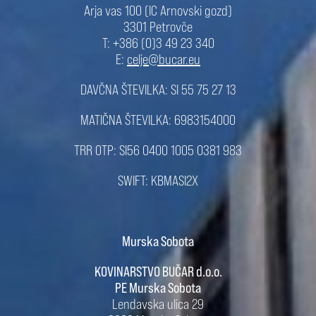
Arja vas 100 (IC Arnovski gozd)
3301 Petrovče
T: +386 (0)3 49 23 340
E:
celje@bucar.eu
DAVČNA ŠTEVILKA: SI 55 75 27 13
MATIČNA ŠTEVILKA: 6983154000
TRR OTP: SI56 0400 1005 0381 983
SWIFT: KBMASI2X
Murska Sobota
KOVINARSTVO BUČAR d.o.o.
PE Murska Sobota
Lendavska ulica 29