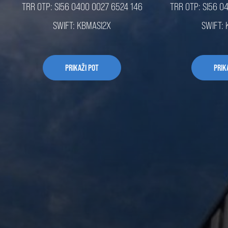
TRR OTP: SI56 0400 0027 6524 146
TRR OTP: SI56 0
SWIFT: KBMASI2X
SWIFT:
PRIKAŽI POT
PRIK