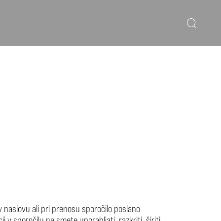
 naslovu ali pri prenosu sporočilo poslano
 sporočilu ne smete uporabljati, razkriti, širiti,