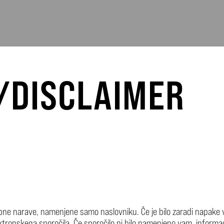
/DISCLAIMER
pne narave, namenjene samo naslovniku. Če je bilo zaradi napake v
ronskega sporočila. Če sporočilo ni bilo namenjeno vam, informacij v