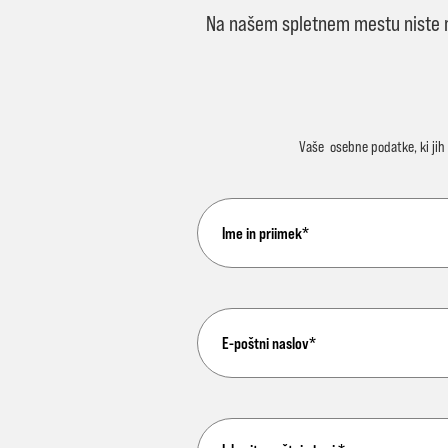
Na našem spletnem mestu niste naš
Vaše
osebne podatke
, ki j