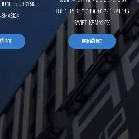
400 1005 0381 983
TRR OTP: SI56 0400 0027 6524 146
 KBMASI2X
SWIFT: KBMASI2X
AŽI POT
PRIKAŽI POT