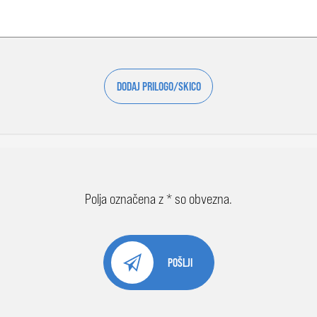
DODAJ PRILOGO/SKICO
Polja označena z * so obvezna.
POŠLJI