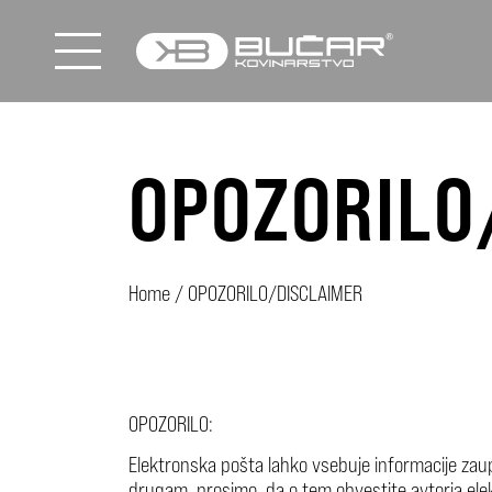
OPOZORILO
Home
/
OPOZORILO/DISCLAIMER
OPOZORILO:
Elektronska pošta lahko vsebuje informacije zau
drugam, prosimo, da o tem obvestite avtorja elekt