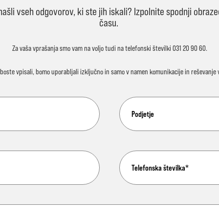
li vseh odgovorov, ki ste jih iskali? Izpolnite spodnji obraz
času.
Za vaša vprašanja smo vam na voljo tudi na telefonski številki
031 20 90 60
.
ih boste vpisali, bomo uporabljali
izključno in samo
v namen komunikacije in reševanje vp