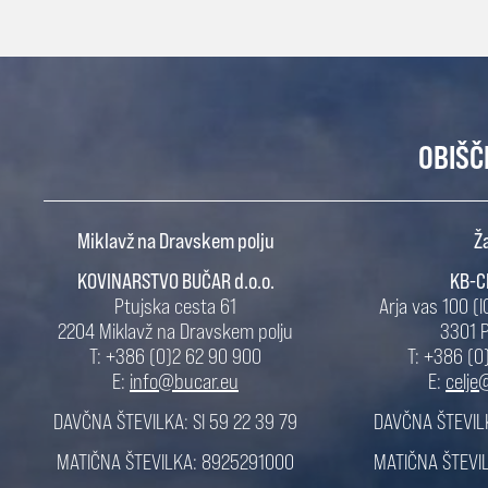
OBIŠČ
Miklavž na Dravskem polju
Ž
KOVINARSTVO BUČAR d.o.o.
KB-CE
Ptujska cesta 61
Arja vas 100 (
2204 Miklavž na Dravskem polju
3301 
T: +386 (0)2 62 90 900
T: +386 (0
E:
info@bucar.eu
E:
celje
DAVČNA ŠTEVILKA: SI 59 22 39 79
DAVČNA ŠTEVILK
MATIČNA ŠTEVILKA: 8925291000
MATIČNA ŠTEVI