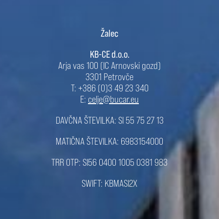
Žalec
KB-CE d.o.o.
Arja vas 100 (IC Arnovski gozd)
3301 Petrovče
T: +386 (0)3 49 23 340
E:
celje@bucar.eu
DAVČNA ŠTEVILKA: SI 55 75 27 13
MATIČNA ŠTEVILKA: 6983154000
TRR OTP: SI56 0400 1005 0381 983
SWIFT: KBMASI2X