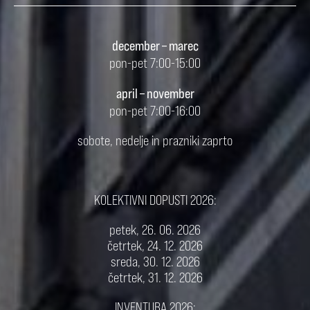
december – marec
pon-pet 7:00-15:00
april – november
pon-pet 7:00-16:00
sobote, nedelje in prazniki zaprto
KOLEKTIVNI DOPUSTI 2026:
petek, 26. 06. 2026
četrtek, 24. 12. 2026
sreda, 30. 12. 2026
četrtek, 31. 12. 2026
INVENTURA 2026: