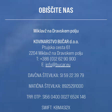
OBIŠČITE NAS
Miklavž na Dravskem polju
KOVINARSTVO BUČAR d.o.o.
Ptujska cesta 61
2204 Miklavž na Dravskem polju
T: +386 (0)2 62 90 900
E:
info@bucar.eu
DAVČNA ŠTEVILKA: SI 59 22 39 79
MATIČNA ŠTEVILKA: 8925291000
TRR OTP: SI56 0400 0027 6524 146
SWIFT: KBMASI2X