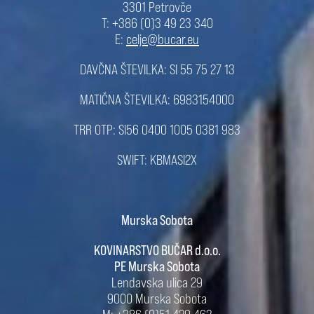
3301 Petrovče
T: +386 (0)3 49 23 340
E:
celje@bucar.eu
DAVČNA ŠTEVILKA: SI 55 75 27 13
MATIČNA ŠTEVILKA: 6983154000
TRR OTP: SI56 0400 1005 0381 983
SWIFT: KBMASI2X
Murska Sobota
KOVINARSTVO BUČAR d.o.o.
PE Murska Sobota
Lendavska ulica 29
9000 Murska Sobota