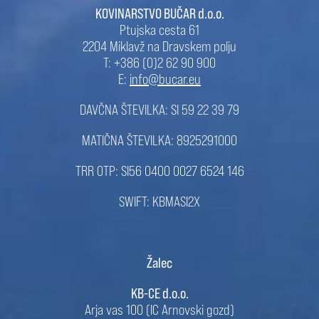
KOVINARSTVO BUČAR d.o.o.
Ptujska cesta 61
2204 Miklavž na Dravskem polju
T: +386 (0)2 62 90 900
E:
info@bucar.eu
DAVČNA ŠTEVILKA: SI 59 22 39 79
MATIČNA ŠTEVILKA: 8925291000
TRR OTP: SI56 0400 0027 6524 146
SWIFT: KBMASI2X
Žalec
KB-CE d.o.o.
Arja vas 100 (IC Arnovski gozd)