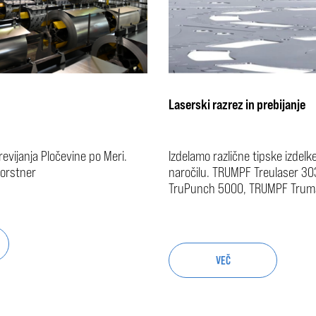
Laserski razrez in prebijanje
revijanja Pločevine po Meri.
Izdelamo različne tipske izdelk
Forstner
naročilu. TRUMPF Treulaser 3
TruPunch 5000, TRUMPF Trum
VEČ