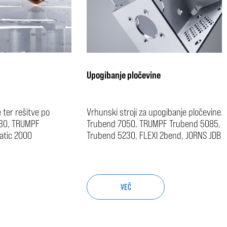
Upogibanje pločevine
e ter rešitve po
Vrhunski stroji za upogibanje pločevine
030, TRUMPF
Trubend 7050, TRUMPF Trubend 5085, 
atic 2000
Trubend 5230, FLEXI 2bend, JORNS JDB 15
VEČ