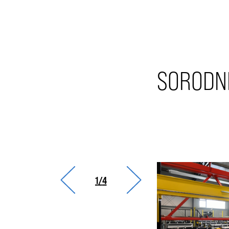
SORODNI
1
/
4