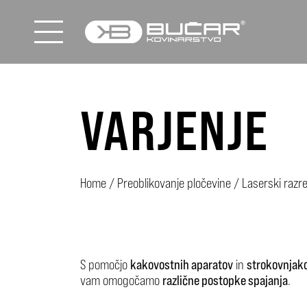
VARJENJE
Home
/
Preoblikovanje pločevine
/
Laserski razre
S pomočjo
kakovostnih aparatov
in
strokovnjako
vam omogočamo
različne postopke spajanja
.