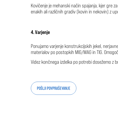
Kovičenje je mehanski način spajanja, kjer gre za 
enakih ali različnih gradiv (kovin in nekovin) z u
4. Varjenje
Ponujamo varjenje konstrukcijskih jekel, nerjavne
materialov po postopkih MIG/MAG in TIG. Omogoč
Videz končnega izdelka po potrebi dosežemo z b
POŠLJI POVPRAŠEVANJE