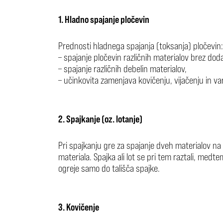
1. Hladno spajanje pločevin
Prednosti hladnega spajanja (toksanja) pločevin:
– spajanje pločevin različnih materialov brez dod
– spajanje različnih debelin materialov,
– učinkovita zamenjava kovičenju, vijačenju in var
2. Spajkanje (oz. lotanje)
Pri spajkanju gre za spajanje dveh materialov n
materiala. Spajka ali lot se pri tem raztali, medt
ogreje samo do tališča spajke.
3. Kovičenje