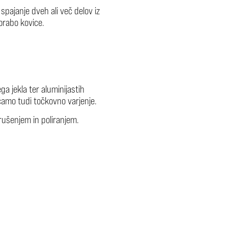
spajanje dveh ali več delov iz
porabo kovice.
ga jekla ter aluminijastih
amo tudi točkovno varjenje.
rušenjem in poliranjem.