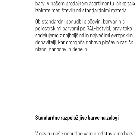
barv. V našem prodajnem asortimentu lahko tak
izbirate med številnimi standardnimi materiali.
Ob standardni ponudbi pločevin, barvanih s
poliestrskimi barvami po RAL-lestvici, prav tako
sodelujemo z najboljšimi in največjimi evropskimi
dobavitelji, kar omogoča dobavo pločevin različn
nians, nanosov in debelin.
Standardne razpoložljive barve na zalogi
V okviru naše ponudbe vam predstavljamo barv