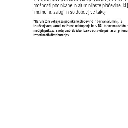
možnosti pocinkane in aluminijaste pločevine, ki j
imamo na zalogi in so dobavljive takoj.
*Barvni toni veljajo za pocinkano pločevino in barvan aluminij. Iz
izkušenj vam, zaradi možnosti odstopanja barv RAL-tonov na različni
medijih prikaza, svetujemo, da izbor barve opravite pri nas ali pri en
izmed naših distributerjev.