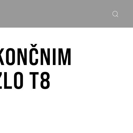
KONČNIM
ZLO T8