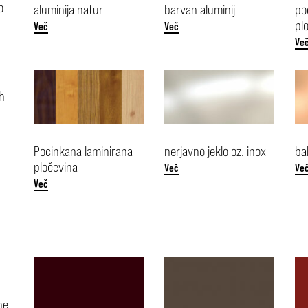
o
aluminija natur
barvan aluminij
po
pl
Več
Več
Ve
ih
Pocinkana laminirana
nerjavno jeklo oz. inox
ba
pločevina
Več
Ve
Več
ne