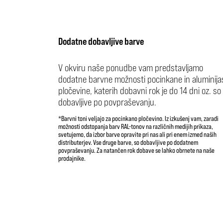
Dodatne dobavljive barve
V okviru naše ponudbe vam predstavljamo
dodatne barvne možnosti pocinkane in aluminija
pločevine, katerih dobavni rok je do 14 dni oz. so
dobavljive po povpraševanju.
*Barvni toni veljajo za pocinkano pločevino. Iz izkušenj vam, zaradi
možnosti odstopanja barv RAL-tonov na različnih medijih prikaza,
svetujemo, da izbor barve opravite pri nas ali pri enem izmed naših
distributerjev. Vse druge barve, so dobavljive po dodatnem
povpraševanju. Za natančen rok dobave se lahko obrnete na naše
prodajnike.