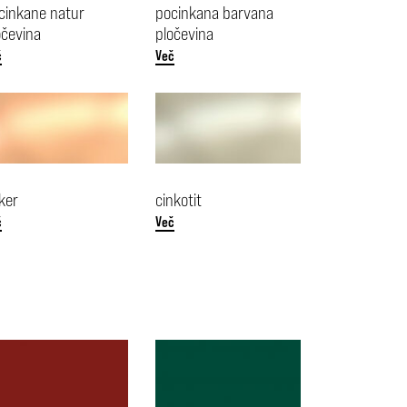
cinkane natur
pocinkana barvana
očevina
pločevina
č
Več
ker
cinkotit
č
Več