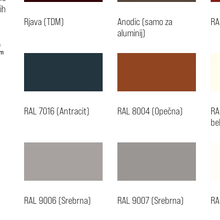
ih
Rjava (TDM)
Anodic (samo za
RA
aluminij)
h
em
RAL 7016 (Antracit)
RAL 8004 (Opečna)
RA
be
RAL 9006 (Srebrna)
RAL 9007 (Srebrna)
RA