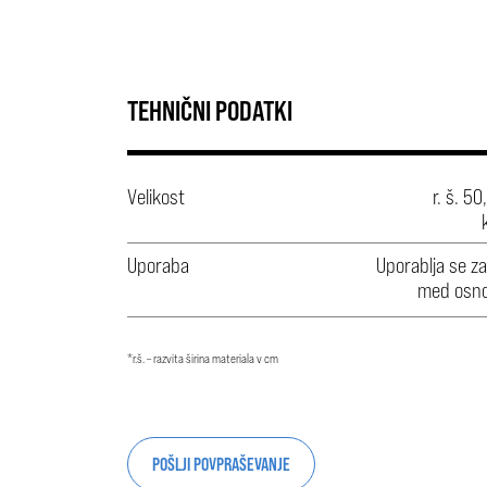
TEHNIČNI PODATKI
Velikost
r. š. 5
Uporaba
Uporablja se z
med osno
*r.š. – razvita širina materiala v cm
POŠLJI POVPRAŠEVANJE