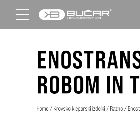
ENOSTRANS
ROBOM IN T
Home
/
Krovsko kleparski izdelki
/
Razno
/
Enost