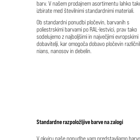
barv. V našem prodajnem asortimentu lahko tak
izbirate med številnimi standardnimi materiali.
Ob standardni ponudbi pločevin, barvanih s
poliestrskimi barvami po RAL-lestvici, prav tako
sodelujemo z najboljšimi in največjimi evropskimi
dobavitelji, kar omogoča dobavo pločevin različn
nians, nanosov in debelin.
Standardne razpoložljive barve na zalogi
V okviru naše ponudbe vam predstavljamo barv