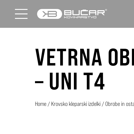
VETRNA OB
– UNI T4
Home
/
Krovsko kleparski izdelki
/
Obrobe in ostal