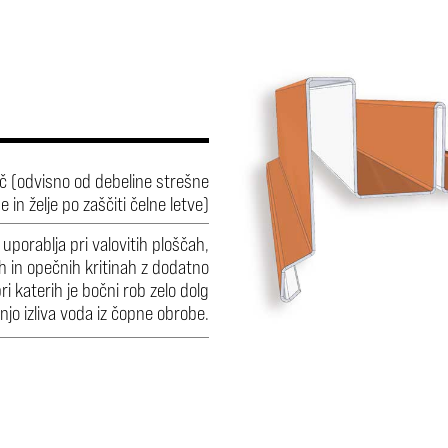
več (odvisno od debeline strešne
ne in želje po zaščiti čelne letve)
uporablja pri valovitih ploščah,
h in opečnih kritinah z dodatno
pri katerih je bočni rob zelo dolg
anjo izliva voda iz čopne obrobe.