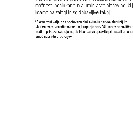
možnosti pocinkane in aluminijaste pločevine, ki j
imamo na zalogi in so dobavljive takoj.
*Barvni toni veljajo za pocinkano pločevino in barvan aluminij. Iz
izkušenj vam, zaradi možnosti odstopanja barv RAL-tonov na različni
medijih prikaza, svetujemo, da izbor barve opravite pri nas ali pri en
izmed naših distributerjev.