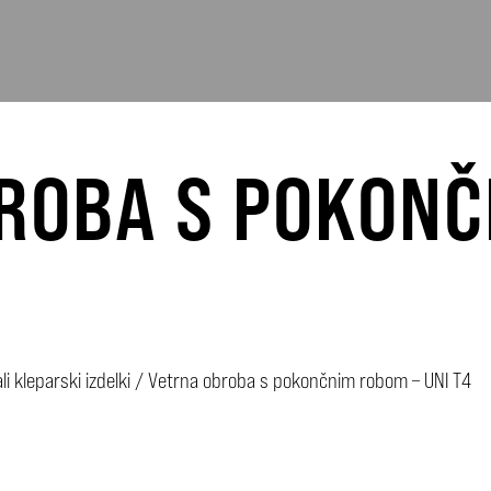
ROBA S POKON
i kleparski izdelki
/
Vetrna obroba s pokončnim robom – UNI T4