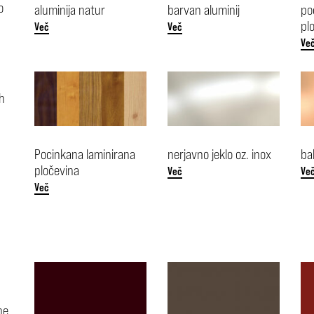
o
aluminija natur
barvan aluminij
po
pl
Več
Več
Ve
ih
Pocinkana laminirana
nerjavno jeklo oz. inox
ba
pločevina
Več
Ve
Več
ne