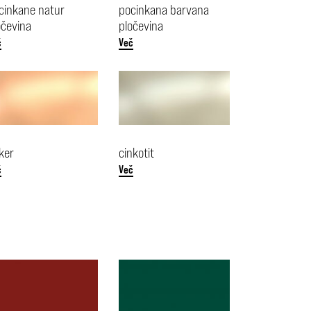
cinkane natur
pocinkana barvana
očevina
pločevina
č
Več
ker
cinkotit
č
Več