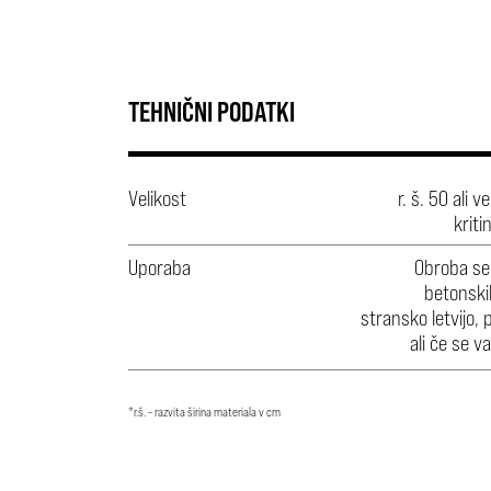
TEHNIČNI PODATKI
Velikost
r. š. 50 ali 
kriti
Uporaba
Obroba se 
betonski
stransko letvijo, 
ali če se v
*r.š. – razvita širina materiala v cm