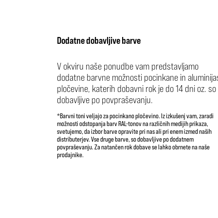
Dodatne dobavljive barve
V okviru naše ponudbe vam predstavljamo
dodatne barvne možnosti pocinkane in aluminija
pločevine, katerih dobavni rok je do 14 dni oz. so
dobavljive po povpraševanju.
*Barvni toni veljajo za pocinkano pločevino. Iz izkušenj vam, zaradi
možnosti odstopanja barv RAL-tonov na različnih medijih prikaza,
svetujemo, da izbor barve opravite pri nas ali pri enem izmed naših
distributerjev. Vse druge barve, so dobavljive po dodatnem
povpraševanju. Za natančen rok dobave se lahko obrnete na naše
prodajnike.