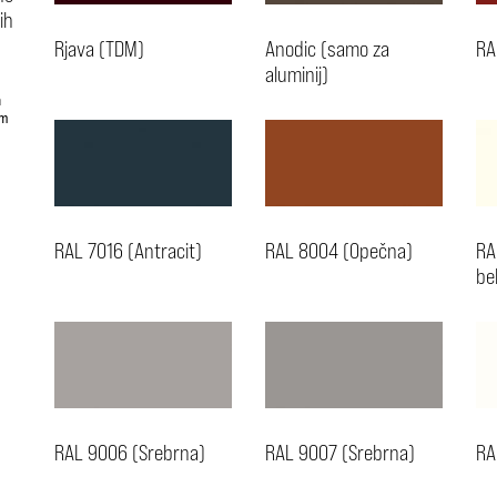
ih
Rjava (TDM)
Anodic (samo za
RA
aluminij)
h
em
RAL 7016 (Antracit)
RAL 8004 (Opečna)
RA
be
RAL 9006 (Srebrna)
RAL 9007 (Srebrna)
RA