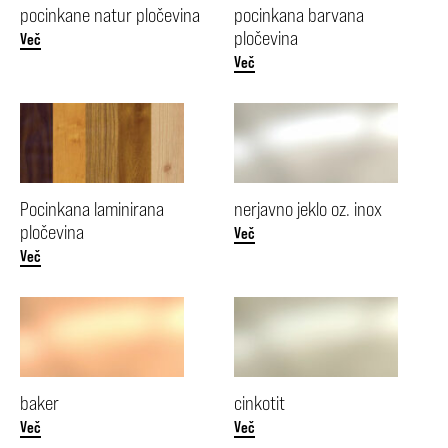
pocinkane natur pločevina
pocinkana barvana
pločevina
Več
Več
Pocinkana laminirana
nerjavno jeklo oz. inox
pločevina
Več
Več
baker
cinkotit
Več
Več