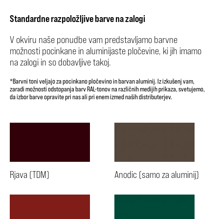
Standardne razpoložljive barve na zalogi
V okviru naše ponudbe vam predstavljamo barvne
možnosti pocinkane in aluminijaste pločevine, ki jih imamo
na zalogi in so dobavljive takoj.
*Barvni toni veljajo za pocinkano pločevino in barvan aluminij. Iz izkušenj vam,
zaradi možnosti odstopanja barv RAL-tonov na različnih medijih prikaza, svetujemo,
da izbor barve opravite pri nas ali pri enem izmed naših distributerjev.
Rjava (TDM)
Anodic (samo za aluminij)