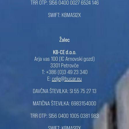
TRR OTP: SI56 0400 0027 6524 146
SWIFT: KBMASI2X
Žalec
KB-CE d.o.o.
Arja vas 100 (IC Arnovski gozd)
3301 Petrovče
T: +386 (0)3 49 23 340
E:
celje@bucar.eu
DAVČNA ŠTEVILKA: SI 55 75 27 13
MATIČNA ŠTEVILKA: 6983154000
TRR OTP: SI56 0400 1005 0381 983
SWIFT: KBMASI2X