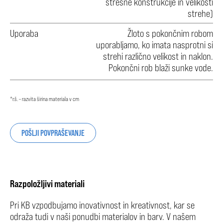
strešne konstrukcije in velikosti
strehe)
Uporaba
Žloto s pokončnim robom
uporabljamo, ko imata nasprotni si
strehi različno velikost in naklon.
Pokončni rob blaži sunke vode.
*r.š. – razvita širina materiala v cm
POŠLJI POVPRAŠEVANJE
Razpoložljivi materiali
Pri KB vzpodbujamo inovativnost in kreativnost, kar se
odraža tudi v naši ponudbi materialov in barv. V našem