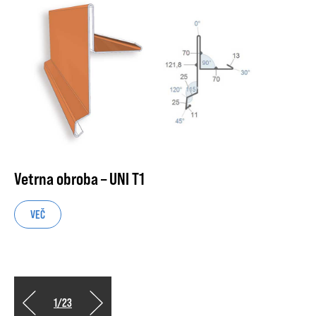
Vetrna obroba – UNI T1
VEČ
1
/
23