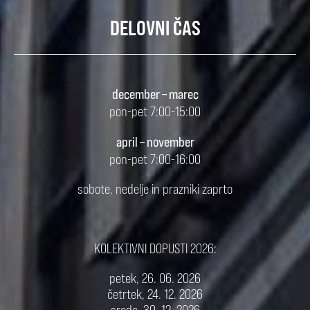
DELOVNI ČAS
december – marec
pon-pet 7:00-15:00
april – november
pon-pet 7:00-16:00
sobote, nedelje in prazniki zaprto
KOLEKTIVNI DOPUSTI 2026:
petek, 26. 06. 2026
četrtek, 24. 12. 2026
sreda, 30. 12. 2026