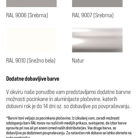
RAL 9006 (Srebrna)
RAL 9007 (Srebrna)
RAL 9010 (Snežno bela)
Natur
Dodatne dobavljive barve
V okviru naše ponudbe vam predstavljamo dodatne barvne
možnosti pocinkane in aluminijaste pločevine, katerih
dobavni rok je do 14 dni oz. so dobavljive po povpraševanju.
*Barvni toni veljajo za pocinkano pločevino. Iz izkušenj vam, zaradi možnosti
odstopanja barv RAL-tonov na različnih medijih prikaza, svetujemo, da izbor barve
opravite pri nas ali pri enem izmed naših distributerjev. Vse druge barve, so
dobavljive po dodatnem povpraševanju. Za natančen rok dobave se lahko obrnete na
naše prodajnike.