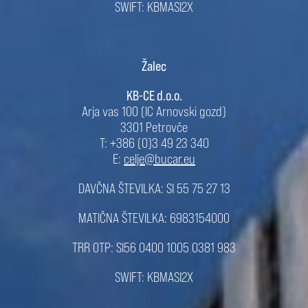
SWIFT: KBMASI2X
Žalec
KB-CE d.o.o.
Arja vas 100 (IC Arnovski gozd)
3301 Petrovče
T: +386 (0)3 49 23 340
E:
celje@bucar.eu
DAVČNA ŠTEVILKA: SI 55 75 27 13
MATIČNA ŠTEVILKA: 6983154000
TRR OTP: SI56 0400 1005 0381 983
SWIFT: KBMASI2X