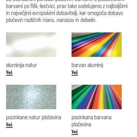
barvami po RAL-lestvici, prav tako sodelujemo z najboljšimi
in največjimi evropskimi dobavitelji, kar omogoča dobavo
pločevin različnih nians, nanosov in debelin.
aluminija natur
barvan aluminij
Več
Več
pocinkane natur pločevina
pocinkana barvana
pločevina
Več
Več