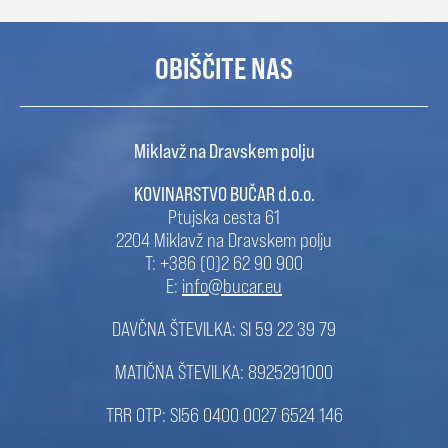
OBIŠČITE NAS
Miklavž na Dravskem polju
KOVINARSTVO BUČAR d.o.o.
Ptujska cesta 61
2204 Miklavž na Dravskem polju
T: +386 (0)2 62 90 900
E:
info@bucar.eu
DAVČNA ŠTEVILKA: SI 59 22 39 79
MATIČNA ŠTEVILKA: 8925291000
TRR OTP: SI56 0400 0027 6524 146