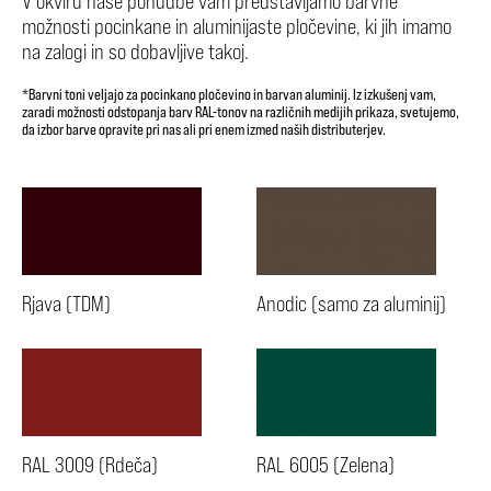
V okviru naše ponudbe vam predstavljamo barvne
možnosti pocinkane in aluminijaste pločevine, ki jih imamo
na zalogi in so dobavljive takoj.
*Barvni toni veljajo za pocinkano pločevino in barvan aluminij. Iz izkušenj vam,
zaradi možnosti odstopanja barv RAL-tonov na različnih medijih prikaza, svetujemo,
da izbor barve opravite pri nas ali pri enem izmed naših distributerjev.
Rjava (TDM)
Anodic (samo za aluminij)
RAL 3009 (Rdeča)
RAL 6005 (Zelena)