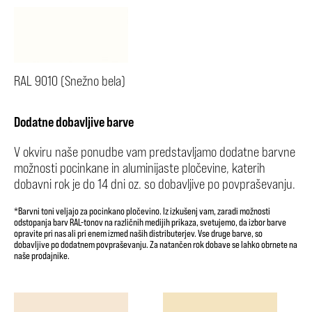
RAL 9010 (Snežno bela)
Dodatne dobavljive barve
V okviru naše ponudbe vam predstavljamo dodatne barvne
možnosti pocinkane in aluminijaste pločevine, katerih
dobavni rok je do 14 dni oz. so dobavljive po povpraševanju.
*Barvni toni veljajo za pocinkano pločevino. Iz izkušenj vam, zaradi možnosti
odstopanja barv RAL-tonov na različnih medijih prikaza, svetujemo, da izbor barve
opravite pri nas ali pri enem izmed naših distributerjev. Vse druge barve, so
dobavljive po dodatnem povpraševanju. Za natančen rok dobave se lahko obrnete na
naše prodajnike.