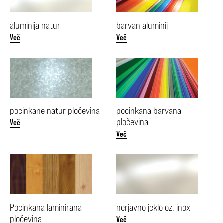
aluminija natur
barvan aluminij
Več
Več
pocinkane natur pločevina
pocinkana barvana
pločevina
Več
Več
Pocinkana laminirana
nerjavno jeklo oz. inox
pločevina
Več