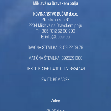
Miklavž na Dravskem polju
KOVINARSTVO BUČAR d.o.o.
Ptujska cesta 61
2204 Miklavž na Dravskem polju
T: +386 (0)2 62 90 900
E:
info@bucar.eu
DAVČNA ŠTEVILKA: SI 59 22 39 79
MATIČNA ŠTEVILKA: 8925291000
TRR OTP: SI56 0400 0027 6524 146
SWIFT: KBMASI2X
Žalec