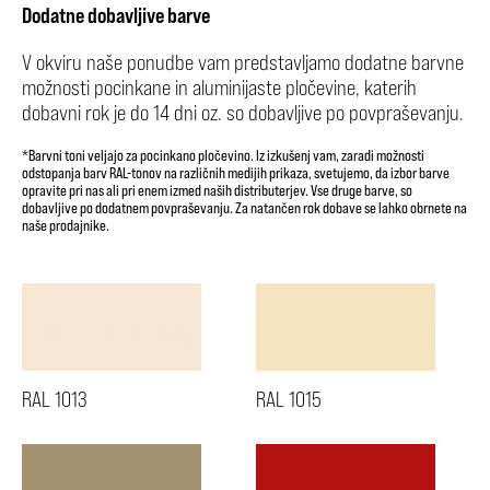
Dodatne dobavljive barve
V okviru naše ponudbe vam predstavljamo dodatne barvne
možnosti pocinkane in aluminijaste pločevine, katerih
dobavni rok je do 14 dni oz. so dobavljive po povpraševanju.
*Barvni toni veljajo za pocinkano pločevino. Iz izkušenj vam, zaradi možnosti
odstopanja barv RAL-tonov na različnih medijih prikaza, svetujemo, da izbor barve
opravite pri nas ali pri enem izmed naših distributerjev. Vse druge barve, so
dobavljive po dodatnem povpraševanju. Za natančen rok dobave se lahko obrnete na
naše prodajnike.
RAL 1013
RAL 1015