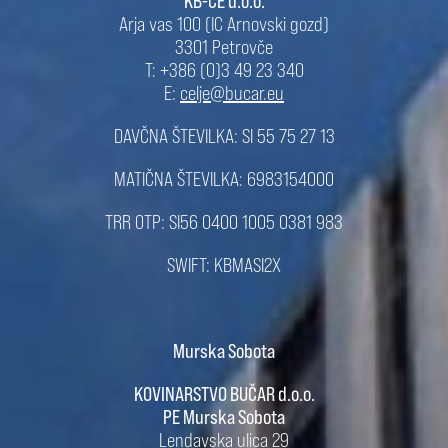
KB-CE d.o.o.
Arja vas 100 (IC Arnovski gozd)
3301 Petrovče
T: +386 (0)3 49 23 340
E:
celje@bucar.eu
DAVČNA ŠTEVILKA: SI 55 75 27 13
MATIČNA ŠTEVILKA: 6983154000
TRR OTP: SI56 0400 1005 0381 983
SWIFT: KBMASI2X
Murska Sobota
KOVINARSTVO BUČAR d.o.o.
PE Murska Sobota
Lendavska ulica 29