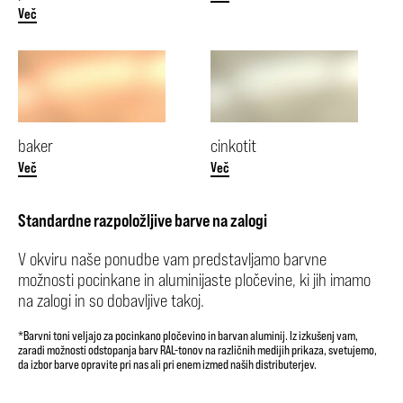
Več
baker
cinkotit
Več
Več
Standardne razpoložljive barve na zalogi
V okviru naše ponudbe vam predstavljamo barvne
možnosti pocinkane in aluminijaste pločevine, ki jih imamo
na zalogi in so dobavljive takoj.
*Barvni toni veljajo za pocinkano pločevino in barvan aluminij. Iz izkušenj vam,
zaradi možnosti odstopanja barv RAL-tonov na različnih medijih prikaza, svetujemo,
da izbor barve opravite pri nas ali pri enem izmed naših distributerjev.