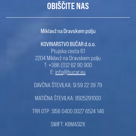
OBIŠČITE NAS
Miklavž na Dravskem polju
KOVINARSTVO BUČAR d.o.o.
Ptujska cesta 61
2204 Miklavž na Dravskem polju
T: +386 (0)2 62 90 900
E:
info@bucar.eu
DAVČNA ŠTEVILKA: SI 59 22 39 79
MATIČNA ŠTEVILKA: 8925291000
TRR OTP: SI56 0400 0027 6524 146
SWIFT: KBMASI2X