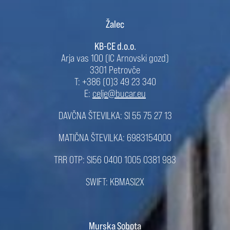
Žalec
KB-CE d.o.o.
Arja vas 100 (IC Arnovski gozd)
3301 Petrovče
T: +386 (0)3 49 23 340
E:
celje@bucar.eu
DAVČNA ŠTEVILKA: SI 55 75 27 13
MATIČNA ŠTEVILKA: 6983154000
TRR OTP: SI56 0400 1005 0381 983
SWIFT: KBMASI2X
Murska Sobota