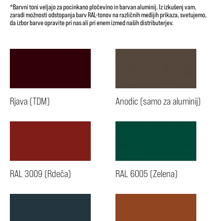
*Barvni toni veljajo za pocinkano pločevino in barvan aluminij. Iz izkušenj vam,
zaradi možnosti odstopanja barv RAL-tonov na različnih medijih prikaza, svetujemo,
da izbor barve opravite pri nas ali pri enem izmed naših distributerjev.
Rjava (TDM)
Anodic (samo za aluminij)
RAL 3009 (Rdeča)
RAL 6005 (Zelena)