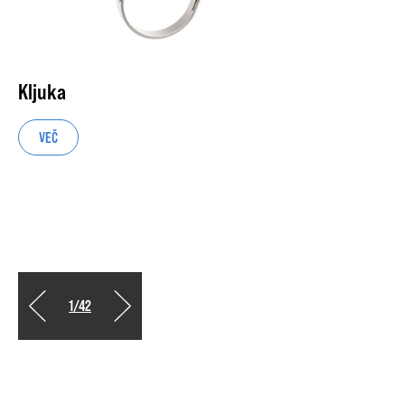
Kljuka
VEČ
1
/
42