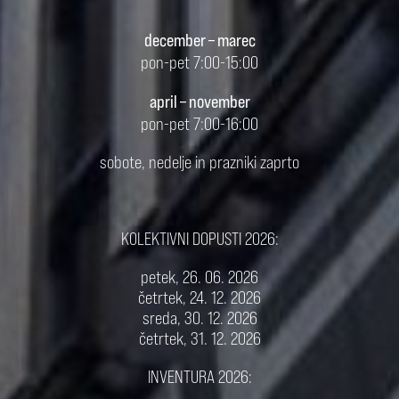
december – marec
pon-pet 7:00-15:00
april – november
pon-pet 7:00-16:00
sobote, nedelje in prazniki zaprto
KOLEKTIVNI DOPUSTI 2026:
petek, 26. 06. 2026
četrtek, 24. 12. 2026
sreda, 30. 12. 2026
četrtek, 31. 12. 2026
INVENTURA 2026: