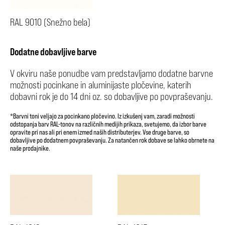
RAL 9010 (Snežno bela)
Dodatne dobavljive barve
V okviru naše ponudbe vam predstavljamo dodatne barvne
možnosti pocinkane in aluminijaste pločevine, katerih
dobavni rok je do 14 dni oz. so dobavljive po povpraševanju.
*Barvni toni veljajo za pocinkano pločevino. Iz izkušenj vam, zaradi možnosti
odstopanja barv RAL-tonov na različnih medijih prikaza, svetujemo, da izbor barve
opravite pri nas ali pri enem izmed naših distributerjev. Vse druge barve, so
dobavljive po dodatnem povpraševanju. Za natančen rok dobave se lahko obrnete na
naše prodajnike.